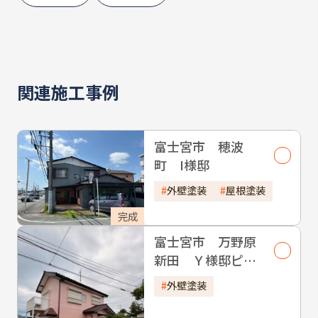
関連施工事例
富士宮市 穂波
町 I様邸
外壁塗装
屋根塗装
完成
富士宮市 万野原
新田 Ｙ様邸ピー
チ
外壁塗装