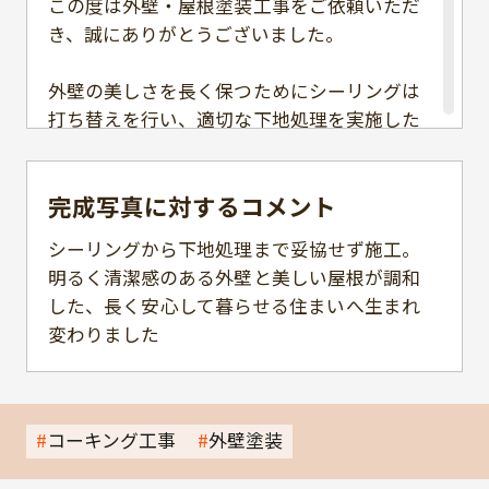
この度は外壁・屋根塗装工事をご依頼いただ
き、誠にありがとうございました。
外壁の美しさを長く保つためにシーリングは
打ち替えを行い、適切な下地処理を実施した
うえで丁寧に仕上げました。屋根も一枚一枚
状態を確認しながら施工し、防水性・耐久性
完成写真に対する
コメント
を高めています。
シーリングから下地処理まで妥協せず施工。
外壁は明るく清潔感のある色合いに、屋根や
明るく清潔感のある外壁と美しい屋根が調和
付帯部は落ち着いた色で統一することで、上
した、長く安心して暮らせる住まいへ生まれ
品で高級感のある外観へと生まれ変わりまし
変わりました
た。
施工後も定期点検を通じて、大切なお住まい
を末永くサポートさせていただきます。
コーキング工事
外壁塗装