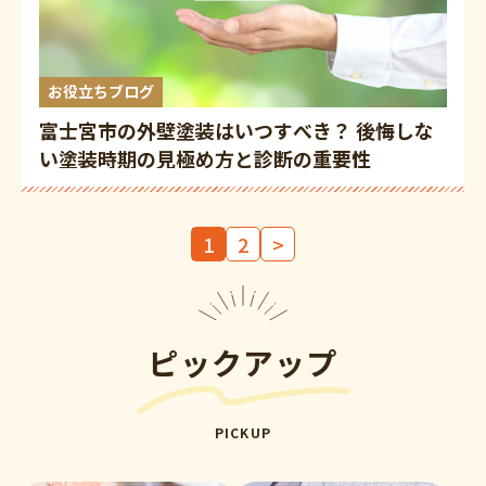
お役立ちブログ
富士宮市の外壁塗装はいつすべき？ 後悔しな
い塗装時期の見極め方と診断の重要性
投
1
2
>
稿
の
ペ
ー
ピックアップ
ジ
送
り
PICKUP