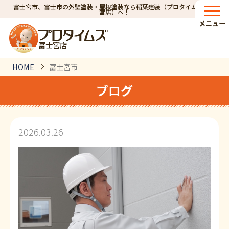
富士宮市、富士市の外壁塗装・屋根塗装なら稲葉建装（プロタイムズ富士
宮店）へ！
メニュー
富士宮店
HOME
富士宮市
ブログ
2026.03.26